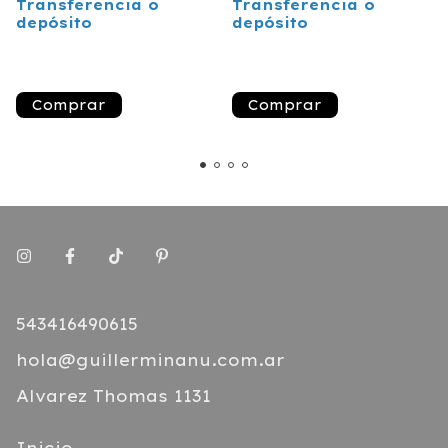
Transferencia o
Transferencia o
depósito
depósito
¡Solo quedan
2
en
¡Solo quedan
3
en
stock!
stock!
Comprar
Comprar
543416490615
hola@guillerminanu.com.ar
Alvarez Thomas 1131
Inicio