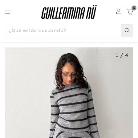
0
1
/
4