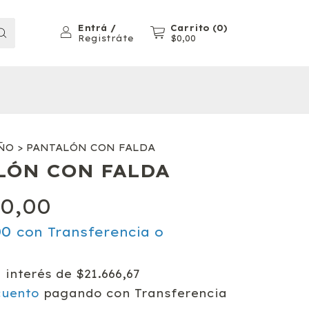
Entrá
/
Carrito
(
0
)
Registráte
$0,00
ÑO
>
PANTALÓN CON FALDA
LÓN CON FALDA
0,00
00
con
Transferencia o
n interés de
$21.666,67
cuento
pagando con Transferencia