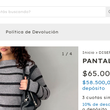
Política de Devolución
Inicio
>
DISE
1
/
4
PANTA
$65.00
$58.500,
depósito
3
cuotas si
10% de des
o depósito