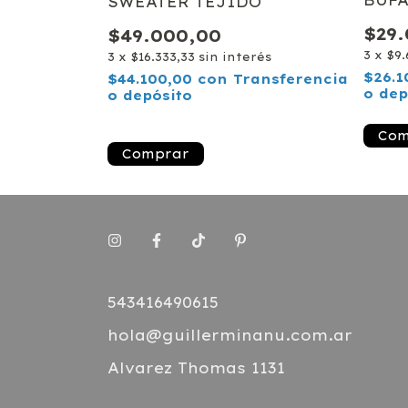
BUF
SWEATER TEJIDO
$29
$49.000,00
3
x
$9.
3
x
$16.333,33
sin interés
$26.
$44.100,00
con
Transferencia
o dep
o depósito
¡Solo quedan
2
en stock!
Comprar
543416490615
hola@guillerminanu.com.ar
Alvarez Thomas 1131