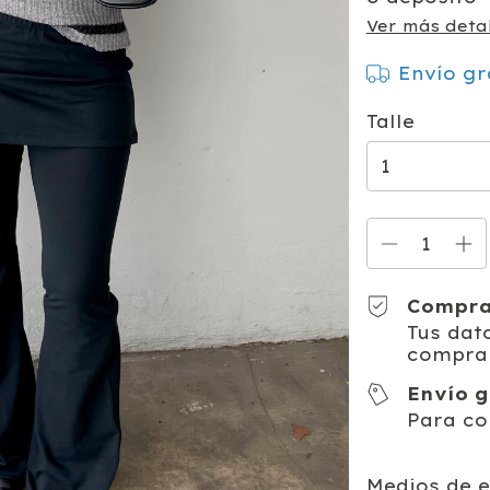
Ver más detal
Envío gr
Talle
Compra
Tus dat
compra
Envío g
Para co
Entregas para
Medios de e