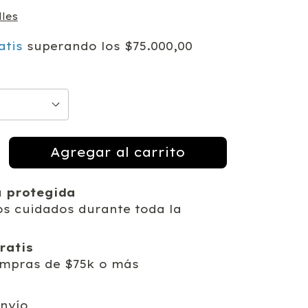
les
atis
superando los
$75.000,00
 protegida
os cuidados durante toda la
ratis
mpras de $75k o más
 el CP:
Cambiar CP
nvío